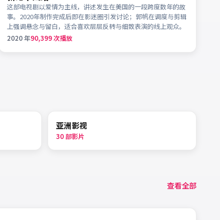
这部电视剧以爱情为主线，讲述发生在美国的一段跨度数年的故
事。2020年制作完成后即在影迷圈引发讨论；郭帆在调度与剪辑
上强调悬念与留白，适合喜欢层层反转与细致表演的线上观众。
2020
年
90,399
次播放
亚洲影视
30
部影片
查看全部