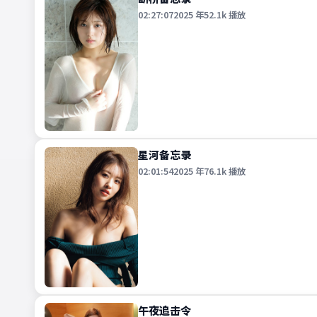
02:27:07
2025
年
52.1k
播放
星河备忘录
02:01:54
2025
年
76.1k
播放
午夜追击令