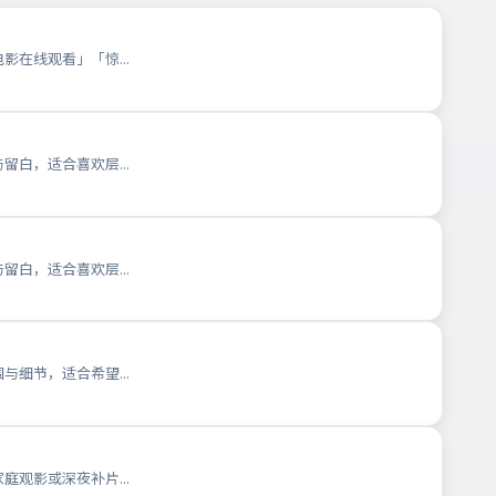
在线观看」「惊...
白，适合喜欢层...
白，适合喜欢层...
细节，适合希望...
观影或深夜补片...