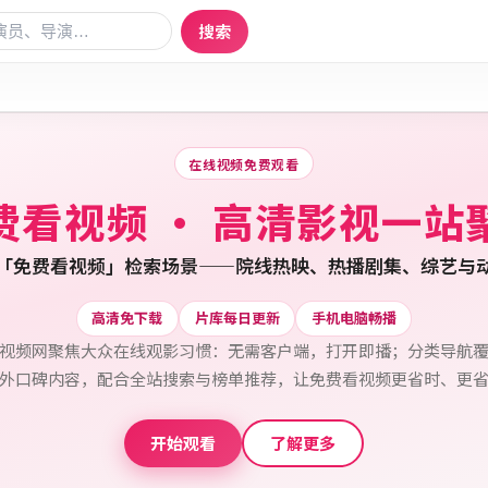
搜索
在线视频免费观看
费看视频 · 高清影视一站
「免费看视频」检索场景——院线热映、热播剧集、综艺与
高清免下载
片库每日更新
手机电脑畅播
视频网
聚焦大众在线观影习惯：无需客户端，打开即播；分类导航
外口碑内容，配合全站搜索与榜单推荐，让免费看视频更省时、更
开始观看
了解更多