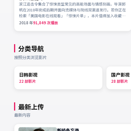
滨江追击令集合了惊悚类型常见的高能场面与情感刻画，导演郭
帆在2018年完成后期并面向流媒体与院线双渠道发行。若你正在
检索「美国电影在线观看」「惊悚片单」，本片值得加入收藏
夹。
2018
年
91,849
次播放
分类导航
按照分类浏览影片
日韩影视
国产影视
22
部影片
28
部影片
最新上传
最新内容
断桥备忘录