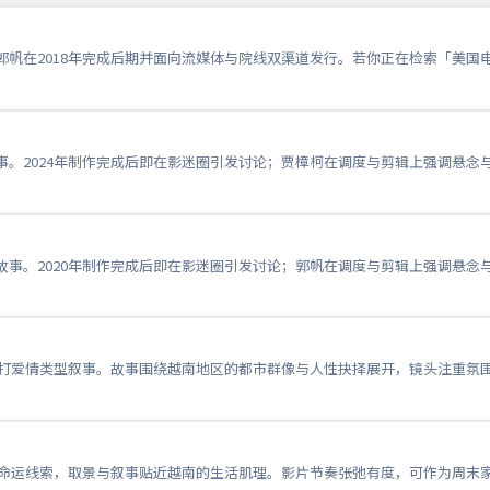
帆在2018年完成后期并面向流媒体与院线双渠道发行。若你正在检索「美国电影
。2024年制作完成后即在影迷圈引发讨论；贾樟柯在调度与剪辑上强调悬念与留
事。2020年制作完成后即在影迷圈引发讨论；郭帆在调度与剪辑上强调悬念与留
主打爱情类型叙事。故事围绕越南地区的都市群像与人性抉择展开，镜头注重氛围与
物命运线索，取景与叙事贴近越南的生活肌理。影片节奏张弛有度，可作为周末家庭