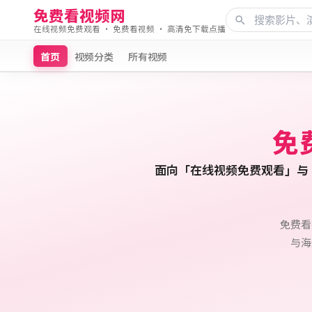
免费看视频网
在线视频免费观看 · 免费看视频 · 高清免下载点播
首页
视频分类
所有视频
免
面向「在线视频免费观看」与
免费看
与海